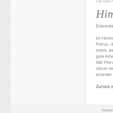
Sie sind 
Him
Bühnenbi
Im Himmel
Petrus, 
meint, da
gute Arbe
fällt Pet
steckt ei
einander 
Zurück 
Startse